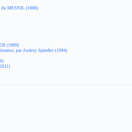
ND du MESNIL (1888)
IER (1989)
aissance, par Audrey Spindler (1994)
9)
(2011)