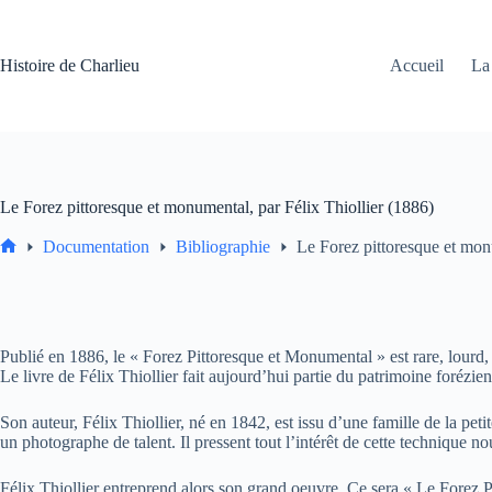
Passer
au
contenu
Histoire de Charlieu
Accueil
La 
Le Forez pittoresque et monumental, par Félix Thiollier (1886)
Documentation
Bibliographie
Le Forez pittoresque et mon
Accueil
Publié en 1886, le « Forez Pittoresque et Monumental » est rare, lourd
Le livre de Félix Thiollier fait aujourd’hui partie du patrimoine forézi
Son auteur, Félix Thiollier, né en 1842, est issu d’une famille de la pe
un photographe de talent. Il pressent tout l’intérêt de cette technique n
Félix Thiollier entreprend alors son grand oeuvre. Ce sera « Le Forez