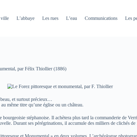
ville
L’abbaye
Les rues
L’eau
Communications
Les pe
umental, par Félix Thiollier (1886)
, beau, et surtout précieux…
en au même titre qu’une église ou un château.
tite bourgeoisie stéphanoise. Il achètera plus tard la commanderie de Ve
ouvelle. Durant ses pérégrinations, il accumule des milliers de clichés d
 Pittoresque et Monumental » en deux volumes. L’archéologue photograp