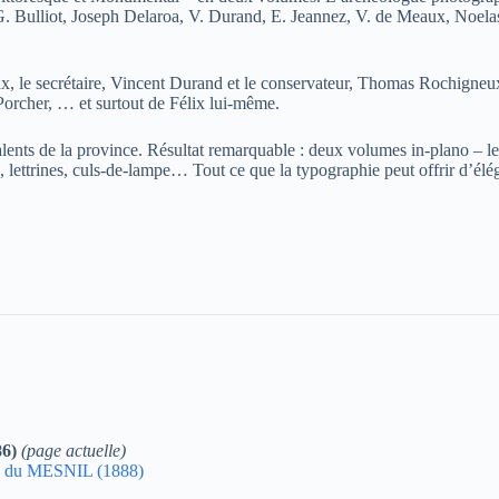
, G. Bulliot, Joseph Delaroa, V. Durand, E. Jeannez, V. de Meaux, Noelas
ux, le secrétaire, Vincent Durand et le conservateur, Thomas Rochigneu
Porcher, … et surtout de Félix lui-même.
 talents de la province. Résultat remarquable : deux volumes in-plano – 
lettrines, culs-de-lampe… Tout ce que la typographie peut offrir d’élég
86)
(page actuelle)
ND du MESNIL (1888)