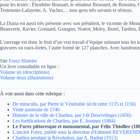
pour les textes : Éleuthère Brassart, le sénateur Brossard, de Boissieu
Testenoire-Lafayette, A. Vachez… tous gens très savants et sérieux.
La Diana est aussi très présente avec son président, le vicomte de Mea
Beauverie, Ravier, Gonnard, Grangier, Noirot, Meley, Borel, Tardieu, 
L’ouvrage est donc le fruit d’un vrai travail d’équipe unissant tous les
gravures ou eaux-fortes, l’autre formé de 127 planches. Avec bandeaux, 
Site
Forez Histoire
Un livre consultable en ligne :
Volume un (descriptions)
Volume deux (illustrations)
À voir aussi dans cette rubrique :
De miraculis, par Pierre le Vénérable (écrit entre 1135 et 1156)
Visite pastorale de 1746
Histoire de la ville de Charlieu, par J-B Desevelinges (1856)
Les fortifications de Charlieu, par E. Jeannez (1884)
Le Forez pittoresque et monumental, par Félix Thiollier (18
L'ancien Forez, publié sous la direction d'Edmond REVERE
Charlieu pendant la Révolution, par A. Barbat (1913)